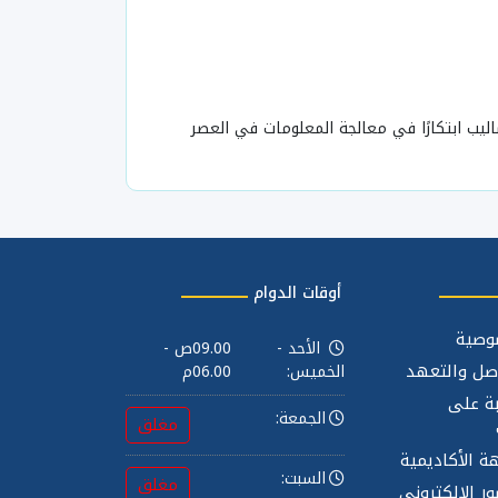
م القراءة التصويرية (PhotoReading®)، الذي يُعد من أكثر الأساليب ابتكارًا في معالجة المعلومات في العصر
أوقات الدوام
وصية
الأحد -
09.00ص -
صل والتعهد
الخميس:
06.00م
بة على
الجمعة:
مغلق
ة الأكاديمية
السبت:
مغلق
ر الإلكتروني