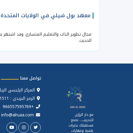
معهد بول شيلي في الولايات المتحدة ا
الحديث.
تواصل معنا
المركز الرئيسي الري
الرمز البريدي : 11511
+966557595769
info@alruaa.com
مع دار الرؤى
للتدريب... نصنع
مستقبلك بخبرات
علمية ومهارات