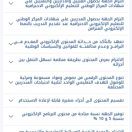
التزام الجهة بحصول الفنيين والاداريين والتقنيين على
شهادات المركز الوطني للتعليم الإلكتروني الاحترافية
التزام الجهة بحصول المدربين على شهادات المركز الوطني
للتعليم الإلكتروني الاحترافية عند تقديم التدريب بالنمط
الإلكتروني المتزامن
تعهد بالتأكد من حـــداثة المحتوى الإلكتروني المقـدم فـــي
البرامــج وعـدم مخالفتـــه للقوانين والسياسات الوطنية
الالتزام بعرض المحتوى بطريقة منظمة تسهل التنقل بين
أجزائه
تنوع المحتوى الرقمي من نصوص ومواد مسموعة ومرئية
للوصول للهدف التعليمي الواحد لتلبية احتياجات المتدربين
المختلفة
تقسيم المحتوى الى أجزاء صغيرة قابلة لإعادة الاستخدام
توفير الجھة نسبة متاحة من محتوى البرنامج الإلكتروني
بنسبة 5 و 10 %
الالتزام بالجودة التقنية للوسائط اﻟﺘﻌﻠﻴﻤﻴﺔ واﻟﺘﺪرﻳﺒﻴﺔ مع