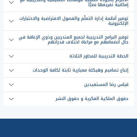
إﻣﻜﺎﻧﻴﺔ ﺗﻔﺮﻳﻐﻬﺎ ﻧﺼيًّا
ﺗﻮﻓﻴﺮ أﻧﻈﻤﺔ إدارة اﻟﺘﻌﻠّﻢ واﻟﻔﺼﻮل اﻻﻓﺘﺮاﺿﻴﺔ واﻻﺧﺘﺒﺎرات
اﻹﻟﻜﺘﺮوﻧﻴﺔ
توفير البرامج التدريبية لجميع المتدربين وذوي الإعاقة في
حال انضمامهم مع مراعاة اختلاف قدراتهم
الخطة التدريبية للمحاور الثلاثة
إتباع تصاميم وهيكلة معيارية ثابتة لكافة الوحدات
قياس رضا المستفيدين
حقوق الملكية الفكرية و حقوق النشر