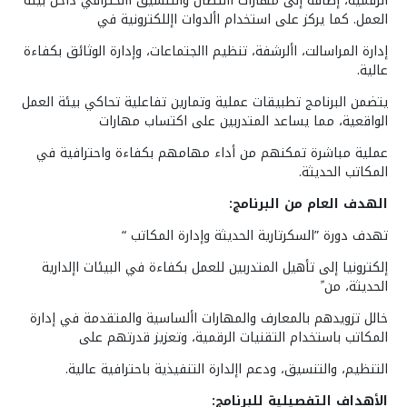
الرقمية، إضافة إلى مهارات االتصال والتنسيق االحترافي داخل بيئة
العمل. كما يركز على استخدام األدوات اإللكترونية في
إدارة المراسالت، األرشفة، تنظيم االجتماعات، وإدارة الوثائق بكفاءة
عالية.
يتضمن البرنامج تطبيقات عملية وتمارين تفاعلية تحاكي بيئة العمل
الواقعية، مما يساعد المتدربين على اكتساب مهارات
عملية مباشرة تمكنهم من أداء مهامهم بكفاءة واحترافية في
المكاتب الحديثة.
الهدف العام من البرنامج:
تهدف دورة ”السكرتارية الحديثة وإدارة المكاتب “
إلكترونيا إلى تأهيل المتدربين للعمل بكفاءة في البيئات اإلدارية
الحديثة، من ً
خالل تزويدهم بالمعارف والمهارات األساسية والمتقدمة في إدارة
المكاتب باستخدام التقنيات الرقمية، وتعزيز قدرتهم على
التنظيم، والتنسيق، ودعم اإلدارة التنفيذية باحترافية عالية.
الأهداف التفصيلية للبرنامج: