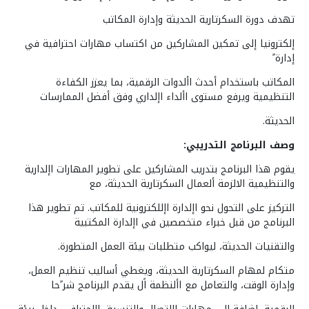
تهدف دورة السكرتارية الحديثة وإدارة المكاتب
إلكترونيا إلى تمكين المشاركين من اكتساب مهارات احترافية في
إدارة ً
المكاتب باستخدام أحدث األدوات الرقمية، بما يعزز الكفاءة
التنظيمية ويرفع مستوى األداء اإلداري وفق أفضل الممارسات
الحديثة.
وصف البرنامج التدريبي:
يقوم هذا البرنامج بتدريب المشاركين على تطوير المهارات اإلدارية
والتنظيمية الالزمة ألعمال السكرتارية الحديثة، مع
التركيز على التحول نحو اإلدارة اإللكترونية للمكاتب. تم تطوير هذا
البرنامج من قبل خبراء متخصصين في اإلدارة المكتبية
والتقنيات الحديثة، ليواكب متطلبات بيئة العمل المتطورة.
متكام لمهام السكرتارية الحديثة، ويغطي أساليب تنظيم العمل،
وإدارة الوقت، والتعامل مع األنظمة اًل يقدم البرنامج شر ًحا