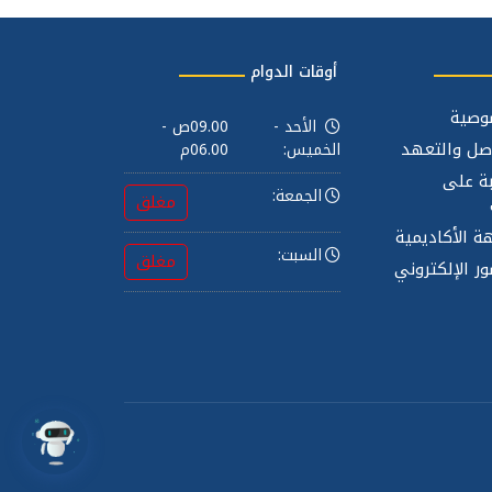
أوقات الدوام
وصية
الأحد -
09.00ص -
صل والتعهد
الخميس:
06.00م
بة على
الجمعة:
مغلق
ة الأكاديمية
السبت:
مغلق
ر الإلكتروني