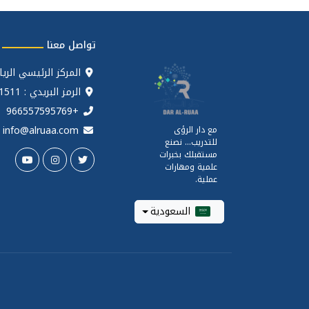
تواصل معنا
المركز الرئيسي الري
الرمز البريدي : 11511
+966557595769
info@alruaa.com
مع دار الرؤى
للتدريب... نصنع
مستقبلك بخبرات
علمية ومهارات
عملية.
السعودية